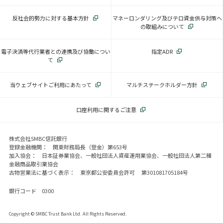
反社会的勢力に対する基本方針
マネーロンダリング及びテロ資金供与対策へ
の取組みについて
電子決済等代行業者との連携及び協働につい
指定ADR
て
当ウェブサイトご利用にあたって
マルチステークホルダー方針
口座利用に関するご注意
株式会社SMBC信託銀行
登録金融機関： 関東財務局長（登金）第653号
加入協会： 日本証券業協会、一般社団法人資産運用業協会、一般社団法人第二種
金融商品取引業協会
古物営業法に基づく表示： 東京都公安委員会許可 第301081705184号
銀行コード 0300
Copyright © SMBC Trust Bank Ltd. All Rights Reserved.