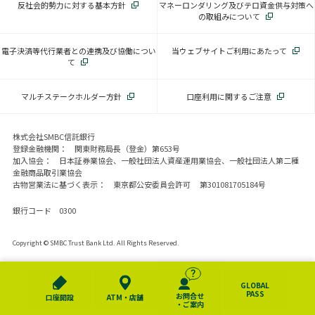
反社会的勢力に対する基本方針
マネーロンダリング及びテロ資金供与対策へ
の取組みについて
電子決済等代行業者との連携及び協働につい
当ウェブサイトご利用にあたって
て
マルチステークホルダー方針
口座利用に関するご注意
株式会社SMBC信託銀行
登録金融機関： 関東財務局長（登金）第653号
加入協会： 日本証券業協会、一般社団法人資産運用業協会、一般社団法人第二種
金融商品取引業協会
古物営業法に基づく表示： 東京都公安委員会許可 第301081705184号
銀行コード 0300
Copyright © SMBC Trust Bank Ltd. All Rights Reserved.
GLOBAL
PASS
お問合せ
口座開設
ATM・店舗
・ご案内