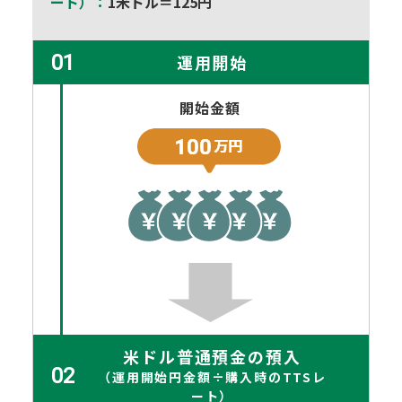
ート）：
1米ドル＝125円
01
運用開始
開始金額
米ドル普通預金の預入
02
（運用開始円金額÷購入時のTTSレ
ート）