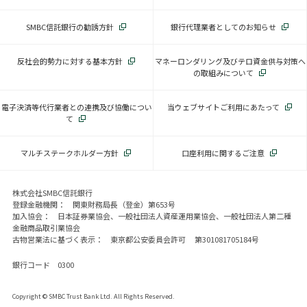
SMBC信託銀行の勧誘方針
銀行代理業者としてのお知らせ
反社会的勢力に対する基本方針
マネーロンダリング及びテロ資金供与対策へ
の取組みについて
電子決済等代行業者との連携及び協働につい
当ウェブサイトご利用にあたって
て
マルチステークホルダー方針
口座利用に関するご注意
株式会社SMBC信託銀行
登録金融機関： 関東財務局長（登金）第653号
加入協会： 日本証券業協会、一般社団法人資産運用業協会、一般社団法人第二種
金融商品取引業協会
古物営業法に基づく表示： 東京都公安委員会許可 第301081705184号
銀行コード 0300
Copyright © SMBC Trust Bank Ltd. All Rights Reserved.