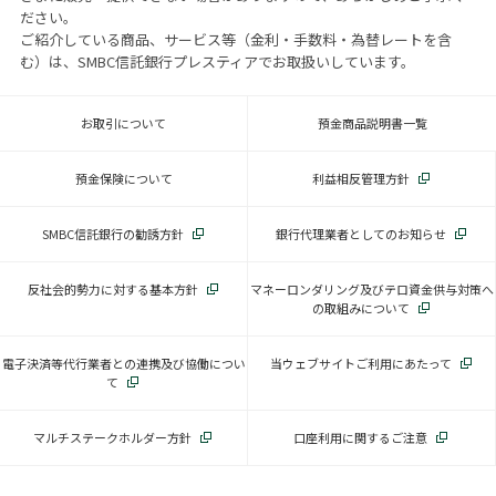
ださい。
ご紹介している商品、サービス等（金利・手数料・為替レートを含
む）は、SMBC信託銀行プレスティアでお取扱いしています。
お取引について
預金商品説明書一覧
預金保険について
利益相反管理方針
SMBC信託銀行の勧誘方針
銀行代理業者としてのお知らせ
反社会的勢力に対する基本方針
マネーロンダリング及びテロ資金供与対策へ
の取組みについて
電子決済等代行業者との連携及び協働につい
当ウェブサイトご利用にあたって
て
マルチステークホルダー方針
口座利用に関するご注意