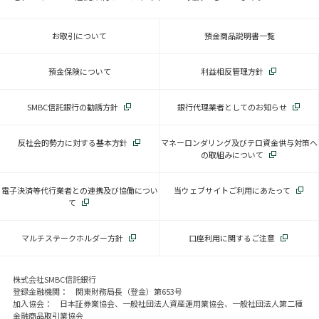
お取引について
預金商品説明書一覧
預金保険について
利益相反管理方針
SMBC信託銀行の勧誘方針
銀行代理業者としてのお知らせ
反社会的勢力に対する基本方針
マネーロンダリング及びテロ資金供与対策へ
の取組みについて
電子決済等代行業者との連携及び協働につい
当ウェブサイトご利用にあたって
て
マルチステークホルダー方針
口座利用に関するご注意
株式会社SMBC信託銀行
登録金融機関： 関東財務局長（登金）第653号
加入協会： 日本証券業協会、一般社団法人資産運用業協会、一般社団法人第二種
金融商品取引業協会