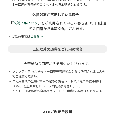
ネー口座外貨普通預金の米ドルへ資金移動が必要です。
外貨残高が不足している場合…
「
外貨フルバック
」をご利用されているお客さまは、円普通
預金口座から
全額
引落しされます。
ご注意事項は
こちら
上記以外の通貨をご利用の場合
円普通預金口座から
全額
引落しされます。
＊
プレスティア マルチマネー口座円普通預金からは決済されませんの
でご注意ください。
＊
ご利用金額の全額がVisaの定める為替レートに所定の事務手数料
（3％）を上乗せしたレートで円貨換算されます。
ただし、加盟店が独自の為替レートで円換算する場合もあります。
ATMご利用手数料