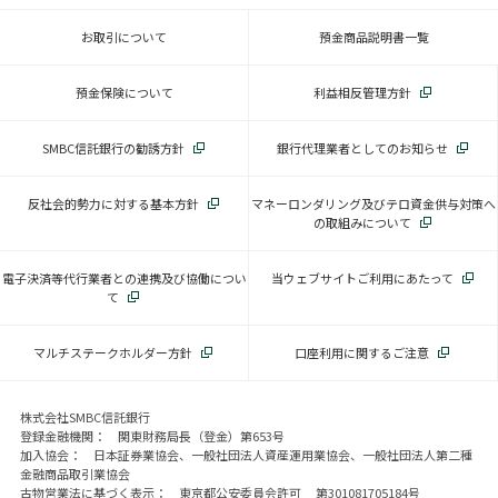
お取引について
預金商品説明書一覧
預金保険について
利益相反管理方針
SMBC信託銀行の勧誘方針
銀行代理業者としてのお知らせ
反社会的勢力に対する基本方針
マネーロンダリング及びテロ資金供与対策へ
の取組みについて
電子決済等代行業者との連携及び協働につい
当ウェブサイトご利用にあたって
て
マルチステークホルダー方針
口座利用に関するご注意
株式会社SMBC信託銀行
登録金融機関： 関東財務局長（登金）第653号
加入協会： 日本証券業協会、一般社団法人資産運用業協会、一般社団法人第二種
金融商品取引業協会
古物営業法に基づく表示： 東京都公安委員会許可 第301081705184号