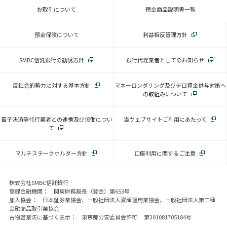
お取引について
預金商品説明書一覧
預金保険について
利益相反管理方針
SMBC信託銀行の勧誘方針
銀行代理業者としてのお知らせ
反社会的勢力に対する基本方針
マネーロンダリング及びテロ資金供与対策へ
の取組みについて
電子決済等代行業者との連携及び協働につい
当ウェブサイトご利用にあたって
て
マルチステークホルダー方針
口座利用に関するご注意
株式会社SMBC信託銀行
登録金融機関： 関東財務局長（登金）第653号
加入協会： 日本証券業協会、一般社団法人資産運用業協会、一般社団法人第二種
金融商品取引業協会
古物営業法に基づく表示： 東京都公安委員会許可 第301081705184号