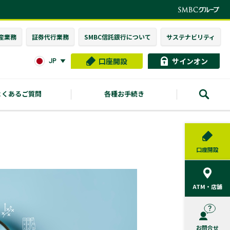
産業務
証券代行業務
SMBC信託銀行に
ついて
サステナビリティ
口座開設
サインオン
JP
よくあるご質問
各種お手続き
口座開設
ATM・店舗
お問合せ