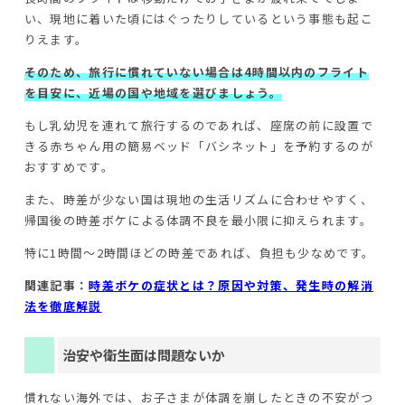
い、現地に着いた頃にはぐったりしているという事態も起こ
りえます。
そのため、旅行に慣れていない場合は4時間以内のフライト
を目安に、近場の国や地域を選びましょう。
もし乳幼児を連れて旅行するのであれば、座席の前に設置で
きる赤ちゃん用の簡易ベッド「バシネット」を予約するのが
おすすめです。
また、時差が少ない国は現地の生活リズムに合わせやすく、
帰国後の時差ボケによる体調不良を最小限に抑えられます。
特に1時間〜2時間ほどの時差であれば、負担も少なめです。
関連記事：
時差ボケの症状とは？原因や対策、発生時の解消
法を徹底解説
治安や衛生面は問題ないか
慣れない海外では、お子さまが体調を崩したときの不安がつ