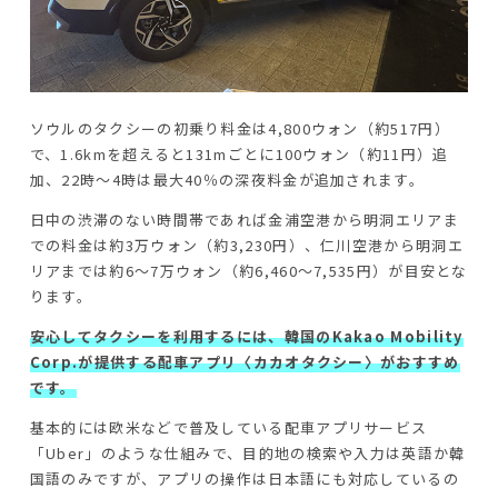
ソウルのタクシーの初乗り料金は4,800ウォン（約517円）
で、1.6kmを超えると131mごとに100ウォン（約11円）追
加、22時～4時は最大40％の深夜料金が追加されます。
日中の渋滞のない時間帯であれば金浦空港から明洞エリアま
での料金は約3万ウォン（約3,230円）、仁川空港から明洞エ
リアまでは約6～7万ウォン（約6,460～7,535円）が目安とな
ります。
安心してタクシーを利用するには、韓国のKakao Mobility
Corp.が提供する配車アプリ〈カカオタクシー〉がおすすめ
です。
基本的には欧米などで普及している配車アプリサービス
「Uber」のような仕組みで、目的地の検索や入力は英語か韓
国語のみですが、アプリの操作は日本語にも対応しているの