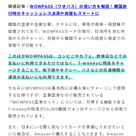
関連記事：
WOWPASS（ワオパス）の使い方を解説！韓国旅
行時のキャッシュレス決済や両替もスマートに
韓国の空港や主要な駅、ホテルには、専用の発券・両替機が
設置されており、WOWPASSカードの発行、日本円を含む外
貨からのチャージ、外貨から韓国ウォンへの両替と現金での
受取りが可能です。
このほかWOWPASSは、コンビニやカフェ、飲食店などでの
支払いに利用できるだけではなく、T-moneyに残高をチャ
ージすることで、地下鉄やタクシー、バスなどの交通機関の
運賃の支払いにも利用できます。
ちなみにWOWPASSは基本的には購入後にチャージして使用
する仕様ですが、主要空港なので販売されている
「WOWPASS空港セット」については、付帯する機能である
T-moneyの残高が10,000韓国ウォン分チャージされた状態で
販売されています。
また、日本にいる間に前もってカードを準備しておきたいと
いう場合は、Amazonで購入することもできます。Amazon