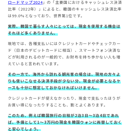
ロードマップ2024
」の「主要国におけるキャッシュレス決済
比率（2022年）」によると、韓国のキャッシュレス決済比率
は99.0%となっており、世界第1位です。
実際、韓国で暮らす人々にとっては、現金を使用する機会は
それほど多くありません。
現地では、各種支払いにはクレジットカードやチェックカー
ド（日本のデビットカードに相当）、スマートフォン決済な
どが利用されるのが一般的で、お財布を持ち歩かない人も増
えていると言われています。
その一方で、海外から訪れる観光客の場合は、現地の方々よ
りも使いこなせる決済手段が少ない分、現金が必要となるケ
ースも十分に想定しておかなければいけません。
クレジットカードが使えなかったり、現金で支払ったほうが
お買い得になったりすることも、割とよくあります。
このため、例えば韓国旅行の日程が2泊3日～3泊4日であれ
ば、予備として1～3万円の現金を韓国ウォンに両替しておく
と安心でしょう。