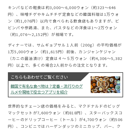
キンパなどの軽食は約3,000～6,000ウォン（約323～646
円）、味噌チゲやキムチチゲ定食などの韓国料理は1万ウォ
ン（約1,076円）以内で食べられる飲食店もありますが、ビ
ビンパや参鶏湯、また、パスタなどの洋食は1～2万ウォン
（約1,076～2,152円）が相場です。
ディナーでは、サムギョプサル１人前（200g）の平均価格が
1万5,000ウォン（約1,615円）前後、カンジャンケジャン
（カニの醤油漬け）定食は４～５万ウォン（約4,306～5,382
円）以上で、多くの場合2人前からの注文となります。
こちらもあわせてご覧ください
韓国で有名な食べ物は？定番・流行りのグ
ルメや現地で役立つアプリを紹介
世界的なチェーン店の価格をみると、マクドナルドのビッグ
マックセットが7,600ウォン（約818円）、スターバックスコ
ーヒーのドリップコーヒー（トール）が4,700ウォン（約506
円）、コンビニではハーゲンダッツのミニカップ、バー、ク