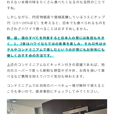
わえない本場の味をたくさん食べたくなるのも当然のことで
すね。
しかしながら、円安物価高で価格高騰しているうえにチップ
代（15～20％ほど）を考えると、日本でも食べられるものを
わざわざハワイで食べることはおすすめしません。
朝、昼、夜のすべてを外食すると日本人の胃には負担も大き
く、1、2食はハワイならではの食事を楽しみ、それ以外はホ
テルやコンドミニアムで楽しむというのが胃にもお財布にも
優しくおすすめの方法です。
上述のコンドミニアムなどキッチン付きの部屋であれば、地
元のスーパーで買った新鮮な野菜やポキ丼、お肉を焼いて食
べるなど費用を抑えてハワイ気分も味わえます。
コンドミニアムでは共有のバーベキュー場が無料で使えると
ころも多いので、是非事前にチェックしてみてください。