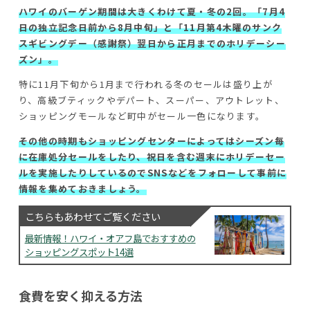
ハワイのバーゲン期間は大きくわけて夏・冬の2回。「7月4
日の独立記念日前から8月中旬」と「11月第4木曜のサンク
スギビングデー（感謝祭）翌日から正月までのホリデーシー
ズン」。
特に11月下旬から1月まで行われる冬のセールは盛り上が
り、高級ブティックやデパート、スーパー、アウトレット、
ショッピングモールなど町中がセール一色になります。
その他の時期もショッピングセンターによってはシーズン毎
に在庫処分セールをしたり、祝日を含む週末にホリデーセー
ルを実施したりしているのでSNSなどをフォローして事前に
情報を集めておきましょう。
こちらもあわせてご覧ください
最新情報！ハワイ・オアフ島でおすすめの
ショッピングスポット14選
食費を安く抑える方法