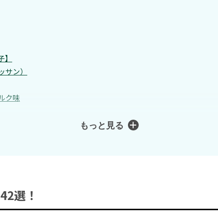
子】
ッサン）
ルク味
もっと見る
42選！