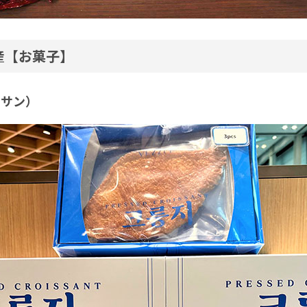
産【お菓子】
ッサン）