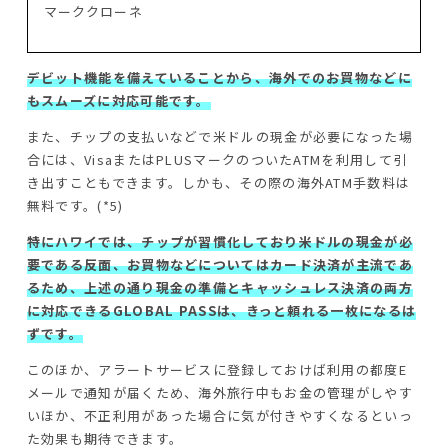
マーククローネ
デビット機能を備えていることから、海外でのお買物などに
もスムーズに対応可能です。
また、チップの支払いなどで米ドルの現金が必要になった場
合には、VisaまたはPLUSマークのついたATMを利用して引
き出すこともできます。しかも、その際の海外ATM手数料は
無料です。(*5)
特にハワイでは、チップが習慣化しており米ドルの現金が必
要である反面、お買物などについてはカード決済が主流であ
るため、上述の通り現金の準備とキャッシュレス決済の両方
に対応できるGLOBAL PASSは、きっと頼れる一枚になるは
ずです。
このほか、アラートサービスに登録しておけば利用の都度E
メールで通知が届くため、海外旅行中もお金の管理がしやす
いほか、不正利用があった場合に気が付きやすくなるといっ
た効果も期待できます。