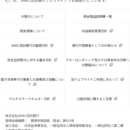
む）は、SMBC信託銀行プレスティアでお取扱いしています。
お取引について
預金商品説明書一覧
預金保険について
利益相反管理方針
SMBC信託銀行の勧誘方針
銀行代理業者としてのお知らせ
反社会的勢力に対する基本方針
マネーロンダリング及びテロ資金供与対策へ
の取組みについて
電子決済等代行業者との連携及び協働につい
当ウェブサイトご利用にあたって
て
マルチステークホルダー方針
口座利用に関するご注意
株式会社SMBC信託銀行
登録金融機関： 関東財務局長（登金）第653号
加入協会： 日本証券業協会、一般社団法人資産運用業協会、一般社団法人第二種