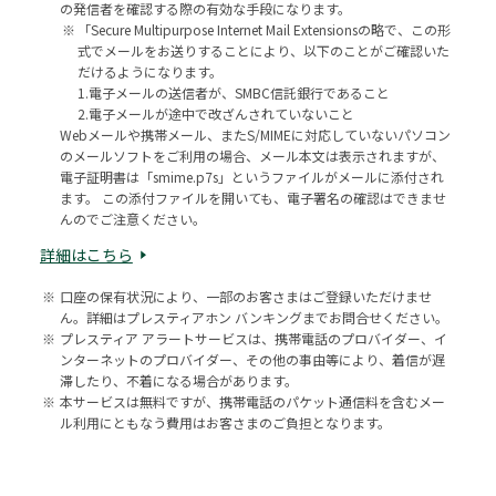
の発信者を確認する際の有効な手段になります。
※
「Secure Multipurpose Internet Mail Extensionsの略で、この形
式でメールをお送りすることにより、以下のことがご確認いた
だけるようになります。
1.電子メールの送信者が、SMBC信託銀行であること
2.電子メールが途中で改ざんされていないこと
Webメールや携帯メール、またS/MIMEに対応していないパソコン
のメールソフトをご利用の場合、メール本文は表示されますが、
電子証明書は「smime.p7s」というファイルがメールに添付され
ます。 この添付ファイルを開いても、電子署名の確認はできませ
んのでご注意ください。
詳細はこちら
※
口座の保有状況により、一部のお客さまはご登録いただけませ
ん。詳細はプレスティアホン バンキングまでお問合せください。
※
プレスティア アラートサービスは、携帯電話のプロバイダー、イ
ンターネットのプロバイダー、その他の事由等により、着信が遅
滞したり、不着になる場合があります。
※
本サービスは無料ですが、携帯電話のパケット通信料を含むメー
ル利用にともなう費用はお客さまのご負担となります。