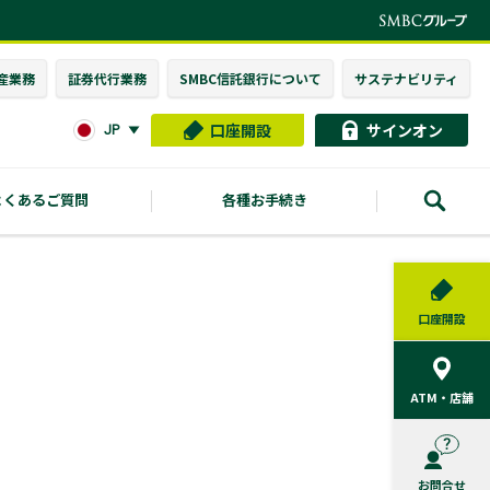
産業務
証券代行業務
SMBC信託銀行に
ついて
サステナビリティ
口座開設
サインオン
JP
よくあるご質問
各種お手続き
口座開設
ATM・店舗
お問合せ