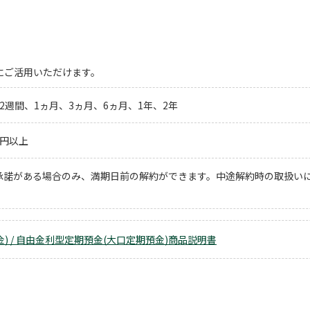
用にご活用いただけます。
2週間、1ヵ月、3ヵ月、6ヵ月、1年、2年
0万円以上
承諾がある場合のみ、満期日前の解約ができます。中途解約時の取扱い
) / 自由金利型定期預金(大口定期預金)商品説明書