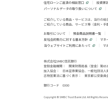
住宅ローンご返済の相談窓口
投資家
パーソナルデータの取り扱いについて
ご紹介している商品・サービスは、当行の総
ご紹介している商品、サービス等（金利・手数
お取引について
預金商品説明書一覧
反社会的勢力に対する基本方針
マネ
当ウェブサイトご利用にあたって
マ
株式会社SMBC信託銀行
登録金融機関： 関東財務局長（登金）第65
加入協会： 日本証券業協会、一般社団法人
古物営業法に基づく表示： 東京都公安委員会許可
銀行コード 0300
Copyright © SMBC Trust Bank Ltd. All Rights Reser