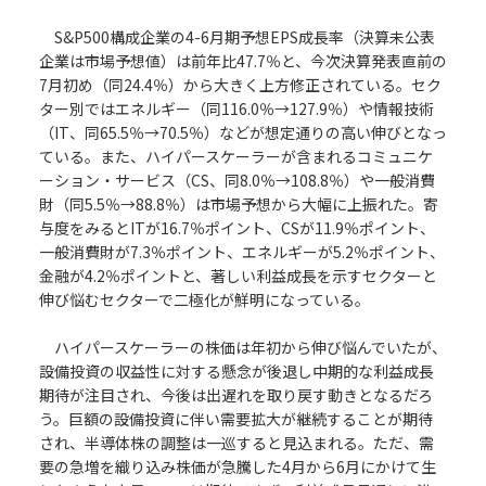
S&P500構成企業の4-6月期予想EPS成長率（決算未公表
企業は市場予想値）は前年比47.7％と、今次決算発表直前の
7月初め（同24.4％）から大きく上方修正されている。セク
ター別ではエネルギー（同116.0％→127.9％）や情報技術
（IT、同65.5％→70.5％）などが想定通りの高い伸びとなっ
ている。また、ハイパースケーラーが含まれるコミュニケ
ーション・サービス（CS、同8.0％→108.8％）や一般消費
財（同5.5％→88.8％）は市場予想から大幅に上振れた。寄
与度をみるとITが16.7％ポイント、CSが11.9％ポイント、
一般消費財が7.3％ポイント、エネルギーが5.2％ポイント、
金融が4.2％ポイントと、著しい利益成長を示すセクターと
伸び悩むセクターで二極化が鮮明になっている。
ハイパースケーラーの株価は年初から伸び悩んでいたが、
設備投資の収益性に対する懸念が後退し中期的な利益成長
期待が注目され、今後は出遅れを取り戻す動きとなるだろ
う。巨額の設備投資に伴い需要拡大が継続することが期待
され、半導体株の調整は一巡すると見込まれる。ただ、需
要の急増を織り込み株価が急騰した4月から6月にかけて生