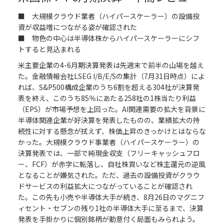
■ 大規模クラウド業者（ハイパースケーラー）の設備投
資が収益増につながる姿が確認された
■ 物色の中心は半導体株からハイパースケーラーにシフ
トすると見込まれる
米主要企業の4-6月期決算発表は先週末で前半の山場を越え
た。金融情報会社LSEG I/B/E/Sの集計（7月31日時点）によ
れば、S&P500構成企業のうち6割を超える304社が決算発
表を終え、このうち85％にあたる258社の1株当たり利益
（EPS）が市場予想を上回った。AI関連需要の拡大を背景に
半導体関連企業が好決算を発表したものの、業績拡大の持
続性に対する懸念が拭えず、株価上昇のきっかけとはならな
かった。大規模クラウド事業者（ハイパースケーラー）の
決算発表では、一部で純現金収支（フリーキャッシュフロ
ー、FCF）が赤字に転落し、自社株買いなど株主還元の逆風
となることが嫌気された。ただ、過去の設備投資がクラウ
ドサービスの利益拡大につながっていることが確認され
た。この先も小売や半導体大手が続き、8月26日のマグニフ
ィセント・セブンの残り1社の半導体大手に至るまで、決算
発表を手掛かりに個別銘柄が動意付く局面もみられよう。