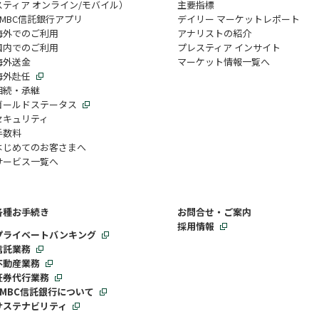
スティア オンライン/モバイル）
主要指標
SMBC信託銀行アプリ
デイリー マーケットレポート
海外でのご利用
アナリストの紹介
国内でのご利用
プレスティア インサイト
海外送金
マーケット情報一覧へ
海外赴任
相続・承継
ゴールドステータス
セキュリティ
手数料
はじめてのお客さまへ
サービス一覧へ
各種お手続き
お問合せ・ご案内
採用情報
プライベートバンキング
信託業務
不動産業務
証券代行業務
SMBC信託銀行について
サステナビリティ