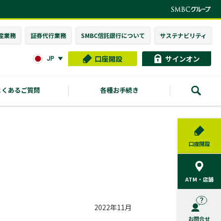
産業務
証券代行業務
SMBC信託銀行に
ついて
サステナビリティ
口座開設
サインオン
JP
よくあるご質問
各種お手続き
口座開設
ATM・店舗
2022年11月
お問合せ