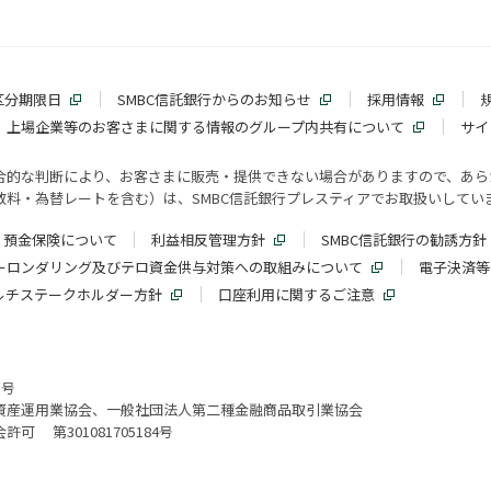
区分期限日
SMBC信託銀行からのお知らせ
採用情報
上場企業等のお客さまに関する情報のグループ内共有について
サイ
合的な判断により、お客さまに販売・提供できない場合がありますので、あら
料・為替レートを含む）は、SMBC信託銀行プレスティアでお取扱いしてい
預金保険について
利益相反管理方針
SMBC信託銀行の勧誘方針
ーロンダリング及びテロ資金供与対策への取組みについて
電子決済等
ルチステークホルダー方針
口座利用に関するご注意
3号
資産運用業協会、一般社団法人第二種金融商品取引業協会
 第301081705184号