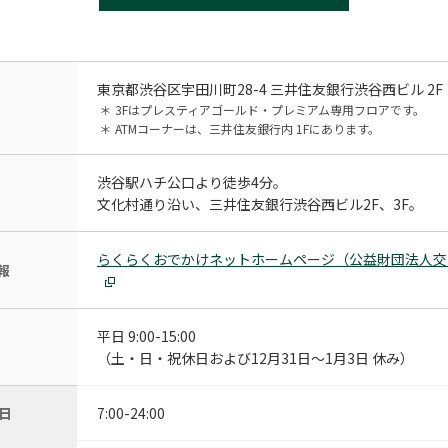
東京都渋谷区宇田川町28-4 三井住友銀行渋谷西ビル 2F
＊
3Fはプレスティアゴールド・プレミアム専用フロアです。
＊
ATMコーナーは、三井住友銀行内 1Fにあります。
渋谷駅ハチ公口より徒歩4分。
文化村通り沿い、三井住友銀行渋谷西ビル2F、3F。
らくらくおでかけネットホームページ（公益財団法人交
報
平日 9:00-15:00
（土・日・祝休日および12月31日～1月3日 休み）
日
7:00-24:00