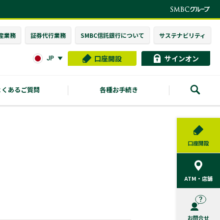
産業務
証券代行業務
SMBC信託銀行に
ついて
サステナビリティ
口座開設
サインオン
JP
よくあるご質問
各種お手続き
口座開設
ATM・店舗
お問合せ