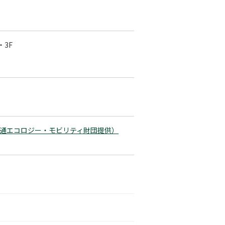
・3F
通エコロジー・モビリティ財団提供）