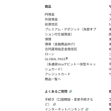
商品
円預金
外貨預金
投資信託
プレミアム・デポジット〈為替オプ
ション付仕組預金〉
保険
債券（金融商品仲介）
合同運用指定金銭信託
ローン
®
GLOBAL PASS
（多通貨Visaデビット一体型キャッ
シュカード）
クレジットカード
商品一覧へ
よくあるご質問
手続き（口座開設・変更手続きな
ど）
インターネットバンキング