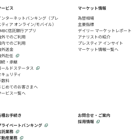
サービス
マーケット情報
インターネットバンキング（プレ
為替相場
スティア オンライン/モバイル）
主要指標
SMBC信託銀行アプリ
デイリー マーケットレポート
海外でのご利用
アナリストの紹介
国内でのご利用
プレスティア インサイト
海外送金
マーケット情報一覧へ
海外赴任
相続・承継
ゴールドステータス
セキュリティ
手数料
はじめてのお客さまへ
サービス一覧へ
各種お手続き
お問合せ・ご案内
採用情報
プライベートバンキング
信託業務
不動産業務