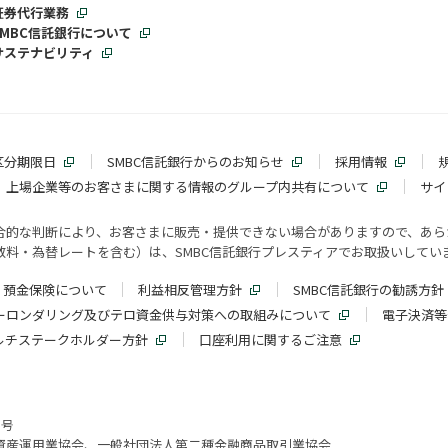
証券代行業務
SMBC信託銀行について
サステナビリティ
区分期限日
SMBC信託銀行からのお知らせ
採用情報
上場企業等のお客さまに関する情報のグループ内共有について
サイ
合的な判断により、お客さまに販売・提供できない場合がありますので、あら
料・為替レートを含む）は、SMBC信託銀行プレスティアでお取扱いしてい
預金保険について
利益相反管理方針
SMBC信託銀行の勧誘方針
ーロンダリング及びテロ資金供与対策への取組みについて
電子決済等
ルチステークホルダー方針
口座利用に関するご注意
3号
資産運用業協会、一般社団法人第二種金融商品取引業協会