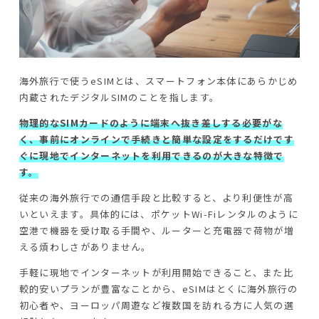
海外旅行で使うeSIMとは、スマートフォン本体にあらかじめ
内蔵されたデジタルSIMのことを指します。
物理的なSIMカードのように端末へ抜き差しする必要がな
く、事前にオンラインで手続きと簡単な設定をするだけです
ぐに現地でインターネットを利用できるのが大きな特徴で
す。
従来の海外旅行での通信手段と比較すると、より利便性が高
いといえます。具体的には、ポケットWi-Fiレンタルのように
空港で機器を受け取る手間や、ルーターと充電器で荷物が増
える煩わしさがありません。
手軽に現地でインターネットが利用開始できること、また比
較的安いプランが豊富なことから、eSIMはとくに海外旅行の
初心者や、ヨーロッパ周遊など複数国を訪れる方に人気の選