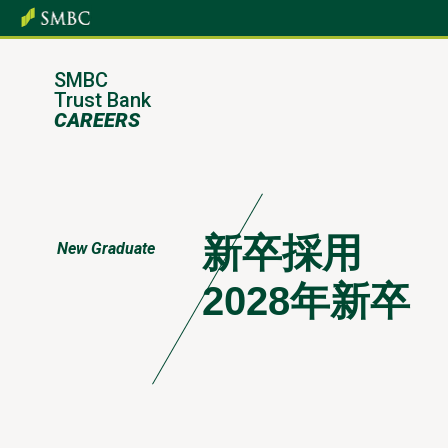
SMBC
Trust Bank
CAREERS
新卒採用
New Graduate
2028年新卒