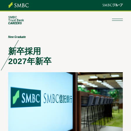
SMBC
Trust Bank
CAREERS
New Graduate
新卒採用
2027年新卒