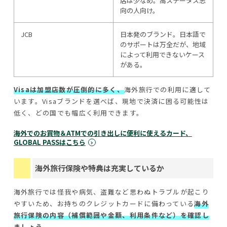
店は少なめ。高ステータス志
向の人向け。
JCB
日本発のブランド。日本語で
のサポートは万全だが、地域
によって利用できないケース
がある。
Visaは加盟店数が圧倒的に多く、
海外旅行での利用に適して
います。Visaブランドを選べば、現地で決済に困る可能性は
低く、どの国でも幅広く利用できます。
海外でのお買物＆ATMでの引き出しに便利に使えるカード、
GLOBAL PASSはこちら
海外旅行保険や特典は充実しているか
海外旅行では怪我や病気、盗難など思わぬトラブルが起こり
やすいため、お持ちのクレジットカードに備わっている
海外
旅行保険の内容（補償範囲や金額、利用条件など）を確認し
ましょう。