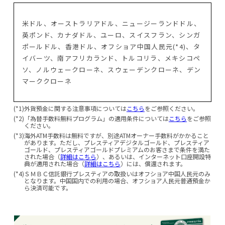
米ドル、オーストラリアドル、ニュージーランドドル、
英ポンド、カナダドル、ユーロ、スイスフラン、シンガ
ポールドル、香港ドル、オフショア中国人民元(*4)、タ
イバーツ、南アフリカランド、トルコリラ、メキシコペ
ソ、ノルウェークローネ、スウェーデンクローネ、デン
マーククローネ
(*1)
外貨預金に関する注意事項については
こちら
をご参照ください。
(*2)
「為替手数料無料プログラム」の適用条件については
こちら
をご参照
ください。
(*3)
海外ATM手数料は無料ですが、別途ATMオーナー手数料がかかること
があります。ただし、プレスティアデジタルゴールド、プレスティア
ゴールド、プレスティアゴールドプレミアムのお客さまで条件を満た
された場合（
詳細はこちら
）、あるいは、インターネット口座開設特
典が適用された場合（
詳細はこちら
）には、償還されます。
(*4)
ＳＭＢＣ信託銀行プレスティアの取扱いはオフショア中国人民元のみ
となります。中国国内での利用の場合、オフショア人民元普通預金か
ら決済可能です。