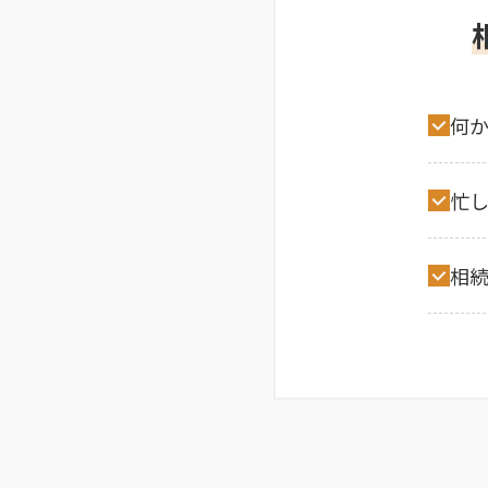
何
忙
相