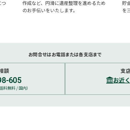
につ
作成など、円滑に遺産整理を進めるため
貯
のお手伝いをいたします。
を
お問合せはお電話または各支店まで
相談
支
お近
98-605
 通話料無料 / 国内）