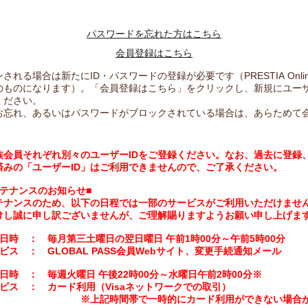
パスワードを忘れた方はこちら
会員登録はこちら
される場合は新たにID・パスワードの登録が必要です（PRESTIA Onlin
のものになります）。「会員登録はこちら」をクリックし、新規にユーザ
ください。
をお忘れ、あるいはパスワードがブロックされている場合は、あらためて
族会員それぞれ別々のユーザーIDをご登録ください。なお、過去に登録
済みの「ユーザーID」はご利用できませんので、ご了承ください。
テナンスのお知らせ■
テナンスのため、以下の日程では一部のサービスがご利用いただけませ
けし誠に申し訳ございませんが、ご理解賜りますようお願い申し上げま
日時 ： 毎月第三土曜日の翌日曜日 午前1時00分～午前5時00分
ビス ： GLOBAL PASS会員Webサイト、変更手続通知メール
日時 ： 毎週火曜日 午後22時00分～水曜日午前2時00分※
ビス ： カード利用（Visaネットワークでの取引）
間帯で一時的にカード利用ができない場合がご