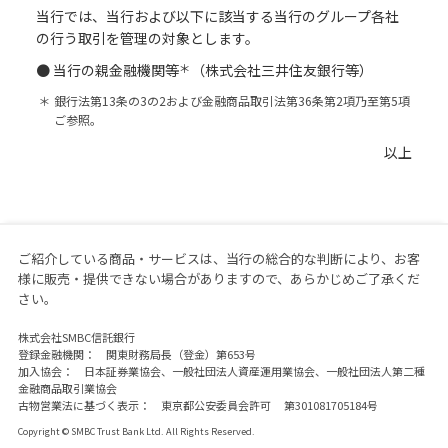
当行では、当行および以下に該当する当行のグループ各社
の行う取引を管理の対象とします。
＊
● 当行の親金融機関等
（株式会社三井住友銀行等）
＊
銀行法第13条の3の2および金融商品取引法第36条第2項乃至第5項
ご参照。
以上
ご紹介している商品・サービスは、当行の総合的な判断により、お客
様に販売・提供できない場合がありますので、あらかじめご了承くだ
さい。
株式会社SMBC信託銀行
登録金融機関： 関東財務局長（登金）第653号
加入協会： 日本証券業協会、一般社団法人資産運用業協会、一般社団法人第二種
金融商品取引業協会
古物営業法に基づく表示： 東京都公安委員会許可 第301081705184号
Copyright © SMBC Trust Bank Ltd. All Rights Reserved.