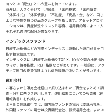
ョンとは「配分」という意味を持っています。
資産は、大きく分けて「現預金」「国内株式」「国内債券」
「外国株式」「外国債券」「不動産」「商品・金」など、同じ
ような特性を持つ商品のグループを指します。アセットアロケ
ーションは、資産状況やリスク許容度、運用目的等によって人
それぞれ適切な配分が異なります。
インデックスファンド
日経平均株価などの市場インデックスに連動した運用成果を目
指す投資信託です。
インデックスには日経平均株価やTOPIX、NYダウ等の株価指数
のほか、債券指数、REIT指数などがあります。一般的に、アク
ティブ運用の投資信託よりも信託報酬が低いことが多いです。
運用会社
お客さまから販売会社経由で振り込まれたご資金をまとめて調
査・分析に基づき運用します。運用結果についての報告書（運
用報告書）を作成します。
ＳＭＢＣ信託銀行では、国内籍ファンドの場合は委託会社を、
外国籍ファンドの場合は投資顧問会社、投資運用会社、または