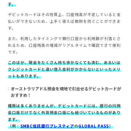
す。
デビットカードはその性質上、口座残高が不足していると支
払いができないため、上手く使えば散財を防ぐことができま
す。
また、利用したタイミングで銀行口座から利用額が引落とさ
れるため、口座残高の増減がリアルタイムで確認できて便利
です。
このほか、現金をたくさん持ち歩かなくても済む、あるいは
クレジットカードと違い借入金利がかからないといったメリ
ットもあります。
オーストラリアドル預金を現地で引出せるデビットカードが
おすすめ！
種類は多くありませんが、デビットカードには、銀行の円預
金口座だけでなく外貨預金口座にも紐づいているものがあり
ます。
（例：
SMBC信託銀行プレスティア
の
GLOBAL PASS
）