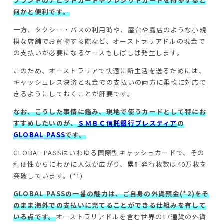
ブランドのデビットカードやクレジットカードを持参すると
何かと便利です。
一方、タクシー・バスの利用時や、屋台や露店のような小規
模な店舗でお買物する際など、オーストラリアドルの現金で
の支払いが必要になるケースもしばしば発生します。
このため、オーストラリアで快適に新生活を送るためには、
キャッシュレス決済と現金での支払いの両方に柔軟に対応で
きるようにしておくことが肝要です。
なお、こうした事情に鑑み、現地で使うカードとして特にお
すすめしたいのが、
ＳＭＢＣ信託銀行プレスティア
の
GLOBAL PASS
です。
GLOBAL PASSはいわゆる国際型キャッシュカードで、その
利便性からにわかに人気が広がり、累計発行枚数は40万枚を
突破しています。(*1)
GLOBAL PASSの一番の魅力は、ご自身の外貨預金(*2)をそ
のまま海外での支払いに充てることができる仕組みを有して
いる点です。
オーストラリアドルを含む世界の17通貨の外貨