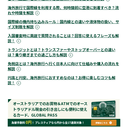
海外旅行で国際線を利用する際、何時間前に空港に到着すべき？流
れや時間を解説
国際線の機内持ち込みルール｜国内線との違いや液体物の扱い、サ
イズ制限を解説
入国審査時に英語で質問されることは？回答に使えるフレーズも解
説！
トランジットとは？トランスファーやストップオーバーとの違い
は？乗り継ぎまでの過ごし方も解説
免税店とは？海外旅行へ行く日本人に向けて仕組みや購入の流れを
解説
円高と円安、海外旅行におすすめなのは？お得に楽しむコツも解
説！
オーストラリアでのお買物＆ATMでのオース
トラリアドル現金の引き出しにも便利に使え
るカード、GLOBAL PASS