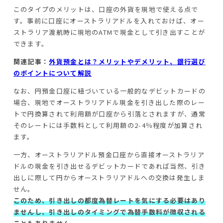
このタイプのメリットは、口座の外貨を現地で使える点で
す。事前に口座にオーストラリアドルを入れておけば、オー
ストラリア渡航時に現地のATMで現金として引き出すことが
できます。
関連記事：
外貨預金とは？メリットやデメリット、銀行選び
のポイントについて解説
なお、円預金口座に紐づいている一般的なデビットカードの
場合、現地でオーストラリアドル現金を引き出した際のレー
トで円換算されて利用額が口座から引落とされますが、通常
そのレートには手数料として利用額の2-4％程度が加算され
ます。
一方、オーストラリアドル預金口座から直接オーストラリア
ドルの現金を引き出せるデビットカードであれば当然、引き
出しに際して円からオーストラリアドルへの交換は発生しま
せん。
このため、引き出しの都度為替レートを気にする必要はあり
ませんし、引き出しのタイミングで為替手数料が徴収される