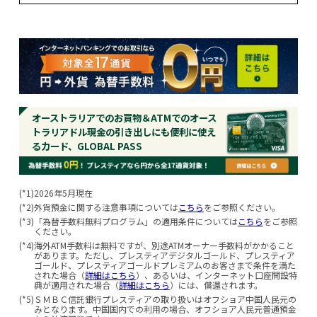
オーストラリアでのお買物＆ATMでのオース
トラリアドル現金の引き出しにも便利に使え
るカード、GLOBAL PASS
(*1)
2026年5月現在
(*2)
外貨預金に関する注意事項については
こちら
をご参照ください。
(*3)
「為替手数料無料プログラム」の適用条件については
こちら
をご参照
ください。
(*4)
海外ATM手数料は無料ですが、別途ATMオーナー手数料がかかること
があります。ただし、プレスティアデジタルゴールド、プレスティア
ゴールド、プレスティアゴールドプレミアムのお客さまで条件を満た
された場合（
詳細はこちら
）、あるいは、インターネット口座開設特
典が適用された場合（
詳細はこちら
）には、償還されます。
(*5)
ＳＭＢＣ信託銀行プレスティアの取り扱いはオフショア中国人民元の
みとなります。中国国内での利用の場合、オフショア人民元普通預金