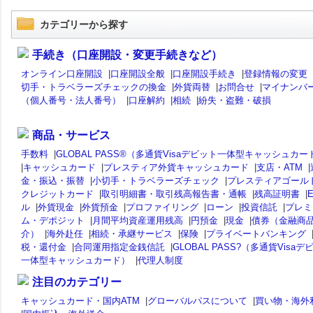
カテゴリーから探す
手続き（口座開設・変更手続きなど）
オンライン口座開設
|
口座開設全般
|
口座開設手続き
|
登録情報の変更
切手・トラベラーズチェックの換金
|
外貨両替
|
お問合せ
|
マイナンバ
（個人番号・法人番号）
|
口座解約
|
相続
|
紛失・盗難・破損
商品・サービス
手数料
|
GLOBAL PASS®（多通貨Visaデビット一体型キャッシュカー
|
キャッシュカード
|
プレスティア外貨キャッシュカード
|
支店・ATM
|
金・振込・振替
|
小切手・トラベラーズチェック
|
プレスティアゴール
クレジットカード
|
取引明細書・取引残高報告書・通帳
|
残高証明書
|
ル
|
外貨現金
|
外貨預金
|
プロファイリング
|
ローン
|
投資信託
|
プレミ
ム・デポジット
|
月間平均資産運用残高
|
円預金
|
現金
|
債券（金融商
介）
|
海外赴任
|
相続・承継サービス
|
保険
|
プライベートバンキング
税・還付金
|
合同運用指定金銭信託
|
GLOBAL PASS?（多通貨Visaデ
一体型キャッシュカード）
|
代理人制度
注目のカテゴリー
キャッシュカード・国内ATM
|
グローバルパスについて
|
買い物・海外