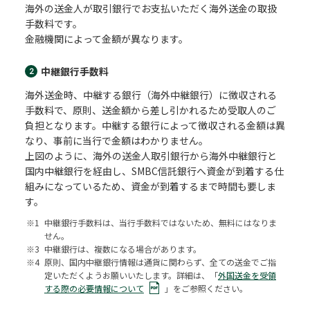
海外の送金人が取引銀行でお支払いただく海外送金の取扱
手数料です。
金融機関によって金額が異なります。
中継銀行手数料
2
海外送金時、中継する銀行（海外中継銀行）に徴収される
手数料で、原則、送金額から差し引かれるため受取人のご
負担となります。中継する銀行によって徴収される金額は異
なり、事前に当行で金額はわかりません。
上図のように、海外の送金人取引銀行から海外中継銀行と
国内中継銀行を経由し、SMBC信託銀行へ資金が到着する仕
組みになっているため、資金が到着するまで時間も要しま
す。
※1
中継銀行手数料は、当行手数料ではないため、無料にはなりま
せん。
※3
中継銀行は、複数になる場合があります。
※4
原則、国内中継銀行情報は通貨に関わらず、全ての送金でご指
定いただくようお願いいたします。詳細は、「
外国送金を受領
する際の必要情報について
」をご参照ください。