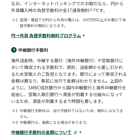
なお、インターネットバンキングでのお取引なら、円から
※2
外貨購入時の為替手数料が全17通貨無料
です。
※2
店頭・電話での円から外貨の購入は、300万円以上のお取引で為
替手数料が無料になります。
円→外貨 為替手数料無料プログラム
中継銀行手数料
3
海外送金時、中継する銀行（海外中継銀行）や受取銀行に
おいて徴収される手数料で、原則、送金額から差し引かれ
るため受取人のご負担となります。銀行によって徴収される
金額は異なり、事前に当行で金額はわかりません。上図の
ように、SMBC信託銀行から国内中継銀行と海外中継銀行を
経由し、受取人取引銀行へ資金が到着する仕組みになって
いるため、資金が到着するまで時間も要します。
※3
中継銀行手数料は、当行手数料ではないため、無料にはなりま
せん。
※4
中継銀行は、複数になる場合があります。
中継銀行手数料の金額について