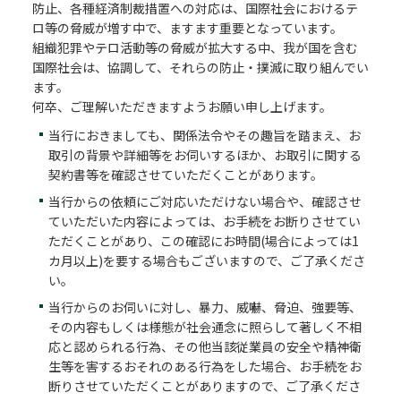
防止、各種経済制裁措置への対応は、国際社会におけるテ
ロ等の脅威が増す中で、ますます重要となっています。
組織犯罪やテロ活動等の脅威が拡大する中、我が国を含む
国際社会は、協調して、それらの防止・撲滅に取り組んでい
ます。
何卒、ご理解いただきますようお願い申し上げます。
当行におきましても、関係法令やその趣旨を踏まえ、お
取引の背景や詳細等をお伺いするほか、お取引に関する
契約書等を確認させていただくことがあります。
当行からの依頼にご対応いただけない場合や、確認させ
ていただいた内容によっては、お手続をお断りさせてい
ただくことがあり、この確認にお時間(場合によっては1
カ月以上)を要する場合もございますので、ご了承くださ
い。
当行からのお伺いに対し、暴力、威嚇、脅迫、強要等、
その内容もしくは様態が社会通念に照らして著しく不相
応と認められる行為、その他当該従業員の安全や精神衛
生等を害するおそれのある行為をした場合、お手続をお
断りさせていただくことがありますので、ご了承くださ