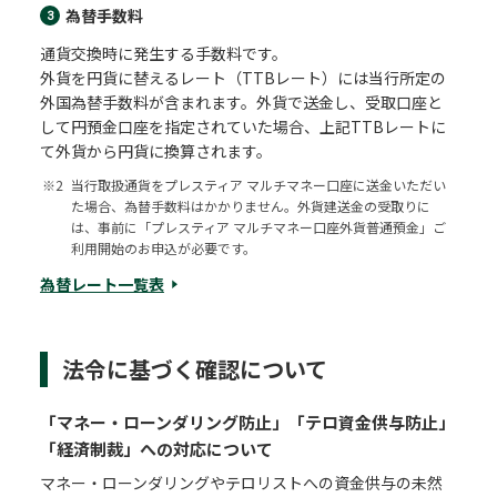
為替手数料
3
通貨交換時に発生する手数料です。
外貨を円貨に替えるレート（TTBレート）には当行所定の
外国為替手数料が含まれます。外貨で送金し、受取口座と
して円預金口座を指定されていた場合、上記TTBレートに
て外貨から円貨に換算されます。
※2
当行取扱通貨をプレスティア マルチマネー口座に送金いただい
た場合、為替手数料はかかりません。外貨建送金の受取りに
は、事前に「プレスティア マルチマネー口座外貨普通預金」ご
利用開始のお申込が必要です。
為替レート一覧表
法令に基づく確認について
「マネー・ローンダリング防止」「テロ資金供与防止」
「経済制裁」への対応について
マネー・ローンダリングやテロリストへの資金供与の未然