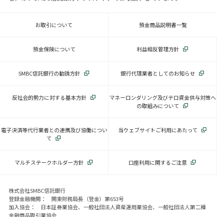
お取引について
預金商品説明書一覧
預金保険について
利益相反管理方針
SMBC信託銀行の勧誘方針
銀行代理業者としてのお知らせ
反社会的勢力に対する基本方針
マネーロンダリング及びテロ資金供与対策へ
の取組みについて
電子決済等代行業者との連携及び協働につい
当ウェブサイトご利用にあたって
て
マルチステークホルダー方針
口座利用に関するご注意
株式会社SMBC信託銀行
登録金融機関： 関東財務局長（登金）第653号
加入協会： 日本証券業協会、一般社団法人資産運用業協会、一般社団法人第二種
金融商品取引業協会