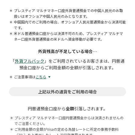
プレスティア マルチマネー口座外貨普通預金での中国人民元のお取
扱いはオフショア中国人民元のみとなります。
中国国内でのご利用の場合、オフショア人民元普通預金から決済可能
です。
米ドル普通預金口座からは決済不可のため、プレスティア マルチマ
ネー口座外貨普通預金の米ドルへ資金移動が必要です。
外貨残高が不足している場合…
「
外貨フルバック
」をご利用されているお客さまは、円普通
預金口座からご利用金額の全額が引落しされます。
ご注意事項は
こちら
上記以外の通貨をご利用の場合
円普通預金口座から
全額
引落しされます。
＊
プレスティア マルチマネー口座円普通預金からは決済されませんの
でご注意ください。
＊
ご利用金額の全額がVisaの定める為替レートに所定の事務手数料
（3％）を上乗せしたレートで円貨換算されます。